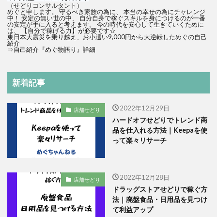
（せどりコンサルタント）
めぐと申します。 守るべき家族の為に、 本当の幸せの為にチャレンジ
中！ 安定の無い世の中、 自分自身で稼ぐスキルを身につけるのが一番
の安定が手に入ると考えます。 今の時代を安心して生きていくために
は、 【自分で稼げる力】が必要です☆
東日本大震災を乗り越え、お小遣い9,000円から大逆転しためぐの自己
紹介
⇒
自己紹介『めぐ物語り』詳細
新着記事
2022年12月29日
店舗せどり
ハードオフせどりでトレンド商
品を仕入れる方法｜Keepaを使
って楽々リサーチ
2022年12月28日
店舗せどり
ドラッグストアせどりで稼ぐ方
法｜廃盤食品・日用品を見つけ
て利益アップ