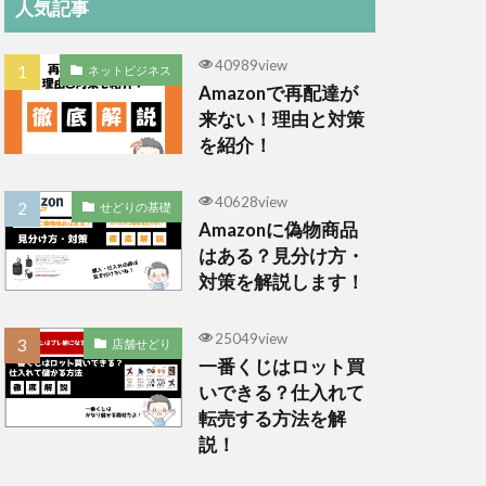
人気記事
40989view
ネットビジネス
Amazonで再配達が
来ない！理由と対策
を紹介！
40628view
せどりの基礎
Amazonに偽物商品
はある？見分け方・
対策を解説します！
25049view
店舗せどり
一番くじはロット買
いできる？仕入れて
転売する方法を解
説！