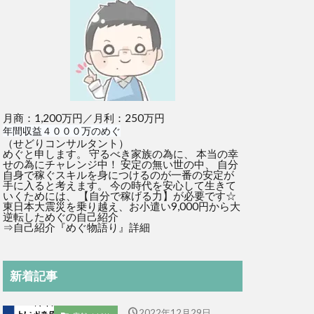
月商：1,200万円／月利：250万円
年間収益４０００万のめぐ
（せどりコンサルタント）
めぐと申します。 守るべき家族の為に、 本当の幸
せの為にチャレンジ中！ 安定の無い世の中、 自分
自身で稼ぐスキルを身につけるのが一番の安定が
手に入ると考えます。 今の時代を安心して生きて
いくためには、 【自分で稼げる力】が必要です☆
東日本大震災を乗り越え、お小遣い9,000円から大
逆転しためぐの自己紹介
⇒
自己紹介『めぐ物語り』詳細
新着記事
2022年12月29日