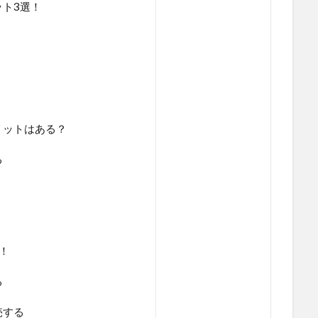
ト3選！
リットはある？
る
！
る
売する