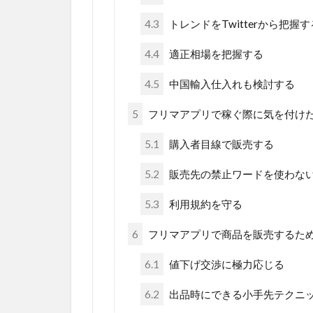
4.3
トレンドをTwitterから把握す
4.4
適正相場を把握する
4.5
中国輸入仕入れも検討する
5
フリマアプリで稼ぐ際に気を付けた
5.1
購入者目線で販売する
5.2
販売先の禁止ワードを使わな
5.3
利用規約を守る
6
フリマアプリで商品を販売するた
6.1
値下げ交渉に極力応じる
6.2
出品時にできる小手先テクニ