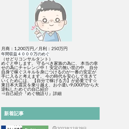
月商：1,200万円／月利：250万円
年間収益４０００万のめぐ
（せどりコンサルタント）
めぐと申します。 守るべき家族の為に、 本当の幸
せの為にチャレンジ中！ 安定の無い世の中、 自分
自身で稼ぐスキルを身につけるのが一番の安定が
手に入ると考えます。 今の時代を安心して生きて
いくためには、 【自分で稼げる力】が必要です☆
東日本大震災を乗り越え、お小遣い9,000円から大
逆転しためぐの自己紹介
⇒
自己紹介『めぐ物語り』詳細
新着記事
2022年12月29日