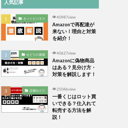
人気記事
40987view
ネットビジネス
Amazonで再配達が
来ない！理由と対策
を紹介！
40627view
せどりの基礎
Amazonに偽物商品
はある？見分け方・
対策を解説します！
25046view
店舗せどり
一番くじはロット買
いできる？仕入れて
転売する方法を解
説！