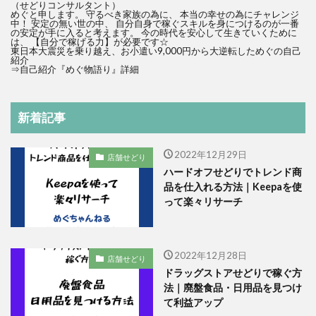
（せどりコンサルタント）
めぐと申します。 守るべき家族の為に、 本当の幸せの為にチャレンジ
中！ 安定の無い世の中、 自分自身で稼ぐスキルを身につけるのが一番
の安定が手に入ると考えます。 今の時代を安心して生きていくために
は、 【自分で稼げる力】が必要です☆
東日本大震災を乗り越え、お小遣い9,000円から大逆転しためぐの自己
紹介
⇒
自己紹介『めぐ物語り』詳細
新着記事
2022年12月29日
店舗せどり
ハードオフせどりでトレンド商
品を仕入れる方法｜Keepaを使
って楽々リサーチ
2022年12月28日
店舗せどり
ドラッグストアせどりで稼ぐ方
法｜廃盤食品・日用品を見つけ
て利益アップ