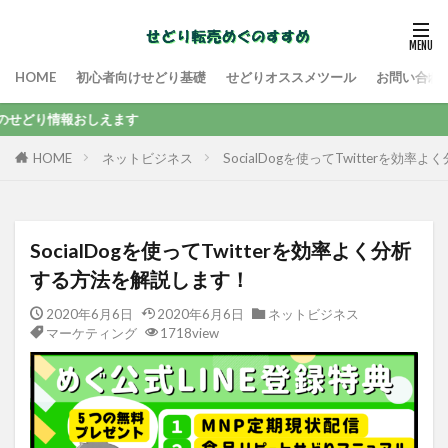
HOME
初心者向けせどり基礎
せどりオススメツール
お問い合わ
おしえます
ネットビジネス
SocialDogを使ってTwitterを
HOME
SocialDogを使ってTwitterを効率よく分析
する方法を解説します！
2020年6月6日
2020年6月6日
ネットビジネス
マーケティング
1718view