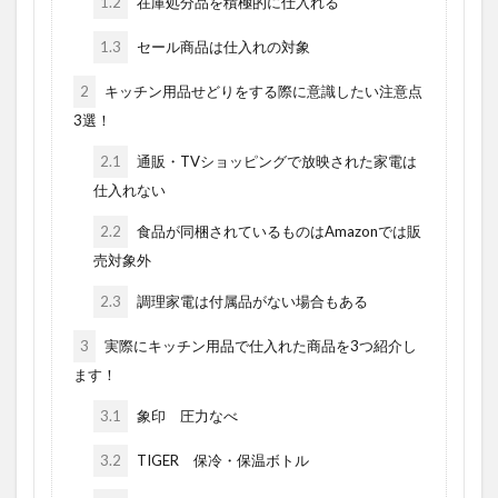
1.2
在庫処分品を積極的に仕入れる
1.3
セール商品は仕入れの対象
2
キッチン用品せどりをする際に意識したい注意点
3選！
2.1
通販・TVショッピングで放映された家電は
仕入れない
2.2
食品が同梱されているものはAmazonでは販
売対象外
2.3
調理家電は付属品がない場合もある
3
実際にキッチン用品で仕入れた商品を3つ紹介し
ます！
3.1
象印 圧力なべ
3.2
TIGER 保冷・保温ボトル