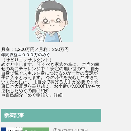
月商：1,200万円／月利：250万円
年間収益４０００万のめぐ
（せどりコンサルタント）
めぐと申します。 守るべき家族の為に、 本当の幸
せの為にチャレンジ中！ 安定の無い世の中、 自分
自身で稼ぐスキルを身につけるのが一番の安定が
手に入ると考えます。 今の時代を安心して生きて
いくためには、 【自分で稼げる力】が必要です☆
東日本大震災を乗り越え、お小遣い9,000円から大
逆転しためぐの自己紹介
⇒
自己紹介『めぐ物語り』詳細
新着記事
2022年12月29日