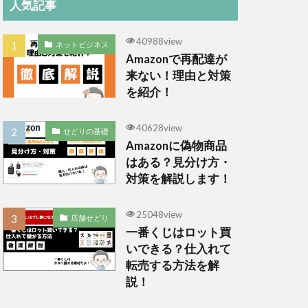
人気記事
40988view
ネットビジネス
Amazonで再配達が
来ない！理由と対策
を紹介！
40628view
せどりの基礎
Amazonに偽物商品
はある？見分け方・
対策を解説します！
25048view
店舗せどり
一番くじはロット買
いできる？仕入れて
転売する方法を解
説！