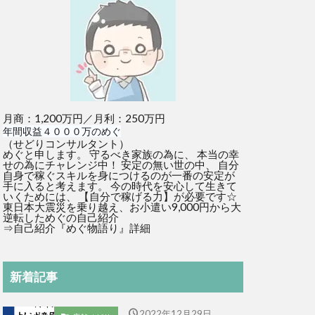
月商：1,200万円／月利：250万円
年間収益４０００万のめぐ
（せどりコンサルタント）
めぐと申します。 守るべき家族の為に、 本当の幸
せの為にチャレンジ中！ 安定の無い世の中、 自分
自身で稼ぐスキルを身につけるのが一番の安定が
手に入ると考えます。 今の時代を安心して生きて
いくためには、 【自分で稼げる力】が必要です☆
東日本大震災を乗り越え、お小遣い9,000円から大
逆転しためぐの自己紹介
⇒
自己紹介『めぐ物語り』詳細
新着記事
2022年12月29日