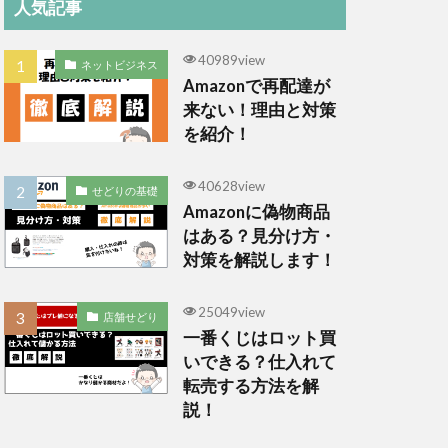
人気記事
40989view
ネットビジネス
Amazonで再配達が
来ない！理由と対策
を紹介！
40628view
せどりの基礎
Amazonに偽物商品
はある？見分け方・
対策を解説します！
25049view
店舗せどり
一番くじはロット買
いできる？仕入れて
転売する方法を解
説！