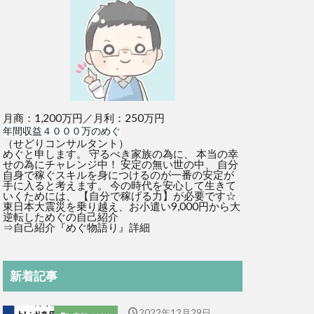
月商：1,200万円／月利：250万円
年間収益４０００万のめぐ
（せどりコンサルタント）
めぐと申します。 守るべき家族の為に、 本当の幸
せの為にチャレンジ中！ 安定の無い世の中、 自分
自身で稼ぐスキルを身につけるのが一番の安定が
手に入ると考えます。 今の時代を安心して生きて
いくためには、 【自分で稼げる力】が必要です☆
東日本大震災を乗り越え、お小遣い9,000円から大
逆転しためぐの自己紹介
⇒
自己紹介『めぐ物語り』詳細
新着記事
2022年12月29日