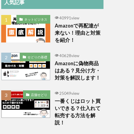
人気記事
40991view
ネットビジネス
Amazonで再配達が
来ない！理由と対策
を紹介！
40628view
せどりの基礎
Amazonに偽物商品
はある？見分け方・
対策を解説します！
25049view
店舗せどり
一番くじはロット買
いできる？仕入れて
転売する方法を解
説！