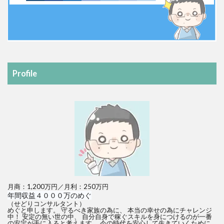
Profile
月商：1,200万円／月利：250万円
年間収益４０００万のめぐ
（せどりコンサルタント）
めぐと申します。 守るべき家族の為に、 本当の幸せの為にチャレンジ
中！ 安定の無い世の中、 自分自身で稼ぐスキルを身につけるのが一番
の安定が手に入ると考えます。 今の時代を安心して生きていくために