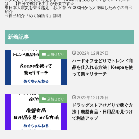
は、 【自分で稼げる力】が必要です☆
東日本大震災を乗り越え、お小遣い9,000円から大逆転しためぐの自己
紹介
⇒
自己紹介『めぐ物語り』詳細
新着記事
2022年12月29日
店舗せどり
ハードオフせどりでトレンド商
品を仕入れる方法｜Keepaを使
って楽々リサーチ
2022年12月28日
店舗せどり
ドラッグストアせどりで稼ぐ方
法｜廃盤食品・日用品を見つけ
て利益アップ