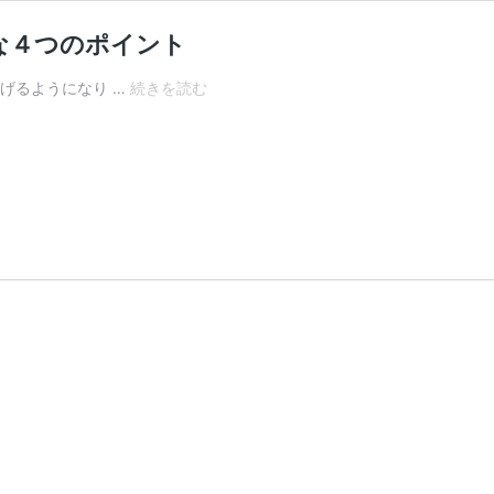
な４つのポイント
ポ
げるようになり …
続きを読む
イ
ン
ト
せ
ど
り
で
５
０
万
稼
ぐ
た
め
に
必
要